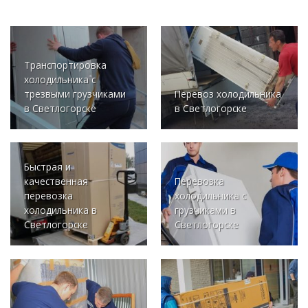
Транспортировка
холодильника с
трезвыми грузчиками
Перевоз холодильника
в Светлогорске
в Светлогорске
Быстрая и
качественная
Перевозка
перевозка
холодильника с
холодильника в
грузчиками в
Светлогорске
Светлогорске